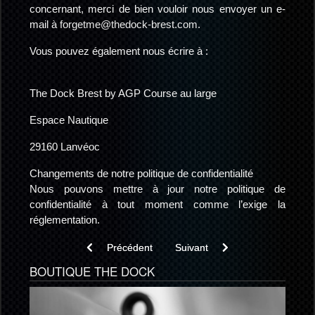
concernant, merci de bien vouloir nous envoyer un e-
mail à
forgetme@thedock-brest.com
.
Vous pouvez également nous écrire à :
The Dock Brest by AGP Course au large
Espace Nautique
29160 Lanvéoc
Changements de notre politique de confidentialité
Nous pouvons mettre à jour notre politique de
confidentialité à tout moment comme l’exige la
réglementation.
Article précédent : CGV Chantier Naval
Article suivant : Règlement du 
Précédent
Suivant
BOUTIQUE THE DOCK